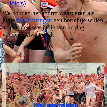
foto's)
We zouden het enorm waarderen als
jullie
bij ervaringen
een berichtje willen
achterlaten wat jullie van de dag
vonden. Alvast dank!
_____________________________________________________
________________________