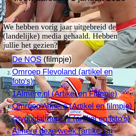
We hebben vorig jaar uitgebreid de
(landelijke) media gehaald. Hebben
jullie het gezien?
De NOS
(filmpje)
Omroep Flevoland (artikel en
foto's)
1Almere.nl (Artikel en Filmpje)
Omroep Almere (Artikel en filmpje)
cityguidalmere.nl (artikel en foto's)
Almere deze week (artikel en