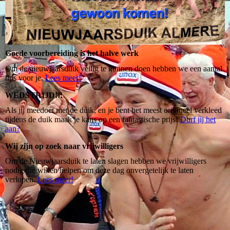
Goede voorbereiding is het halve werk
Om de nieuwjaarsduik veilig te kunnen doen hebben we een aantal
tips voor je.
Lees meer!
WEDSTRIJD!!!
Als jij meedoet met de duik, en je bent het meest origineel verkleed
tijdens de duik maak je kans op een fantastische prijs!
Durf jij het
aan?
Wij zijn op zoek naar vrijwilligers
Om de Nieuwjaarsduik te laten slagen hebben we vrijwilligers
nodig die willen helpen om deze dag onvergetelijk te laten
verlopen.
Lees meer!